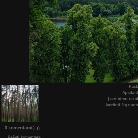
Pask
Apsila
Įvertinimo rezul
Įvertinti šią nuo
0 komentarai(-ų)
Rašyti komentarą