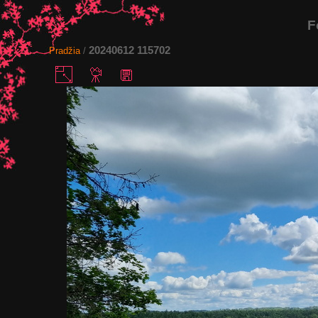
F
20240612 115702
Pradžia
/