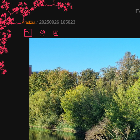
F
20250926 165023
Pradžia
/