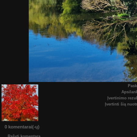
Pask
Apsila
Įvertinimo rezul
Įvertinti šią nuo
0 komentarai(-ų)
Rašyti komentarą