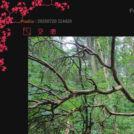
F
20250720 114420
Pradžia
/