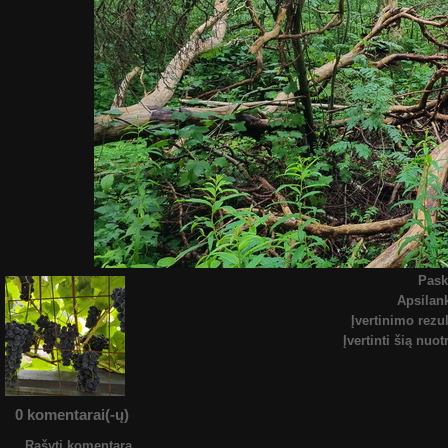
Pask
Apsila
Įvertinimo rezul
Įvertinti šią nuo
0 komentarai(-ų)
Rašyti komentarą