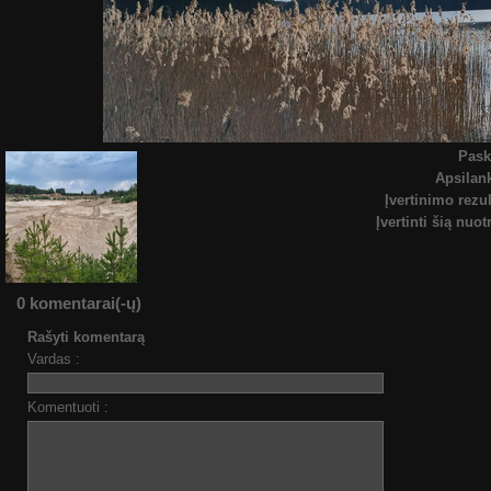
Pask
Apsila
Įvertinimo rezul
Įvertinti šią nuo
0 komentarai(-ų)
Rašyti komentarą
Vardas :
Komentuoti :