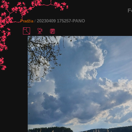
F
20230409 175257-PANO
Pradžia
/