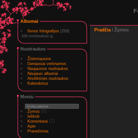
F
Albumai
Pradžia
/ Žymos
Ilonos fotografijos
[268]
268 nuotraukos(-ų)
Nuotraukos
Žiūrimiausios
Geriausiai vertinamos
Naujausios nuotraukos
Naujausi albumai
Atsitiktinės nuotraukos
Kalendorius
Meniu
(0)
Žymos
Ieškoti
(3)
Komentarai
Apie
Pranešimas