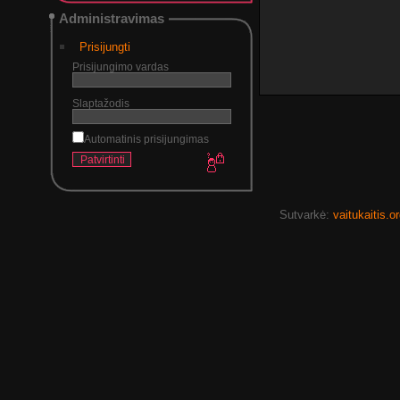
Administravimas
Prisijungti
Prisijungimo vardas
Slaptažodis
Automatinis prisijungimas
Sutvarkė:
vaitukaitis.o